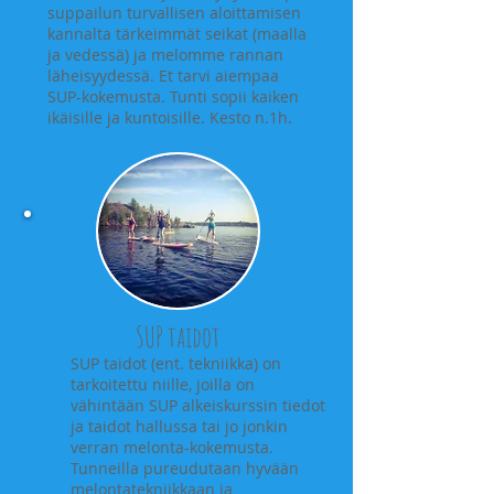
suppailun turvallisen aloittamisen
kannalta tärkeimmät seikat (maalla
ja vedessä) ja melomme rannan
läheisyydessä. Et tarvi aiempaa
SUP-kokemusta. Tunti sopii kaiken
ikäisille ja kuntoisille. Kesto n.1h.
SUP taidot
SUP taidot (ent. tekniikka) on
tarkoitettu niille, joilla on
vähintään SUP alkeiskurssin tiedot
ja taidot hallussa tai jo jonkin
verran melonta-kokemusta.
Tunneilla pureudutaan hyvään
melontatekniikkaan ja