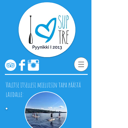
Valitse itsellesi mieluisin tapa päästä
laudalle: