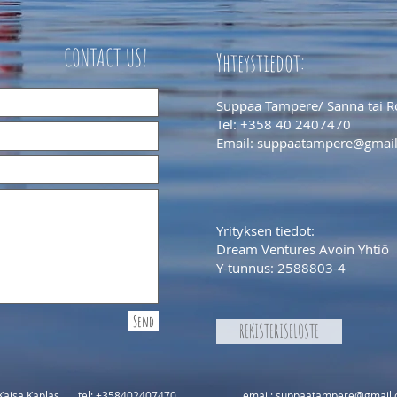
i! CONTACT US!
Yhteystiedot:
Suppaa Tampere/ Sanna tai R
Tel: +358 40 2407470
Email:
suppaatampere@gmai
Yrityksen tiedot:
Dream Ventures Avoin Yhtiö
Y-tunnus: 2588803-4
Send
REKISTERISELOSTE
Kaisa Kaplas
tel: +358402407470 email:
suppaatampere@gmail