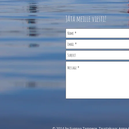
JÄtä meille viest
​© 2014 by Suppaa Tampere. Taustakuva: Anna-