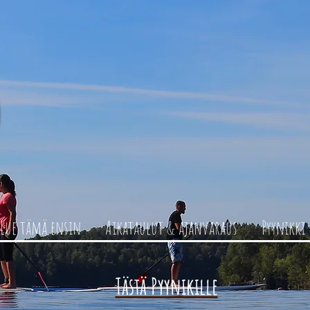
Lue tämä ensin
Aikataulut & ajanvaraus
Pyynikki
Tästä Pyynikille