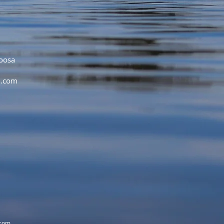
oosa
l.com
.com