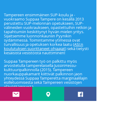
Tampereen ensimmäinen SUP-koulu ja -
vuokraamo
Suppaa Tampere on kesällä 2013
perustettu SUP-melonnan opetukseen, SUP-
välineiden vuokraukseen, opastettuihin retkiin ja
tapahtumiin keskittynyt hyvän mielen yritys.
Sijaitsemme luonnonkauniin Pyynikin
sydämmessä. Toimintamme ytimessä ovat
turvallisuus ja opetuksen korkea laatu (
ASI:n
koulutuksen suorittaneet ohjaajat
) sekä tietysti
kesäisistä vesistöistä nauttiminen!
Suppaa Tampereen työ on palkittu myös
arvostetulla tamperelaisella JussinHessu-
kulttuuripalkinnolla (2015). Tampereen
nuorkauppakamarit kiittivät palkinnon jaon
yhteydessä Suppaa Tamperetta marginaalilajin
esilletuomisesta sekä Tampereen vesistöjen
elävöittämisestä.
Jos olet kiinnostunut uudesta harrastuksesta,
laudan vuokraus tai esimerkiksi kesäinen
melontaretki kiinnostaa, löydät Pyynikin
opetusaikataulut ja ajanvarauksen
täältä
. Voit
myös ottaa yhteyttä
Yhteydet-välilehdellä
löytyvällä lomakkeella,
sähköpostitse
tai
soittaa
.
Edellisten kausien SUP-kuviin ja tunnelmiin voit
tutustua
Facebookissa
,
Instagramissa
ja
täällä
.
Toivottavasti tavataan pian vesillä!